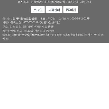
회사소개
|
이용약관
|
개인정보처리방침
|
이용안내
|
제휴안내
로그인
고객센터
PC버전
회사명 :
정자리영농조합법인
대표 : 우주헌
고객센터 :
010-8842-0275
사업자등록번호 : 807-87-01191
[사업자정보확인]
주소 : 강원도 인제군 남면 부평정자로 1555
통신판매업 신고 : 제 2019-강원인제-0040호
contact :
juheonwoo2@naver.com
for more information. hosting by ㈜ 가 비 아 씨 엔
에 스